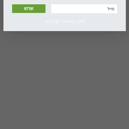
שלח!
תהנו, באהבה מגבישס.