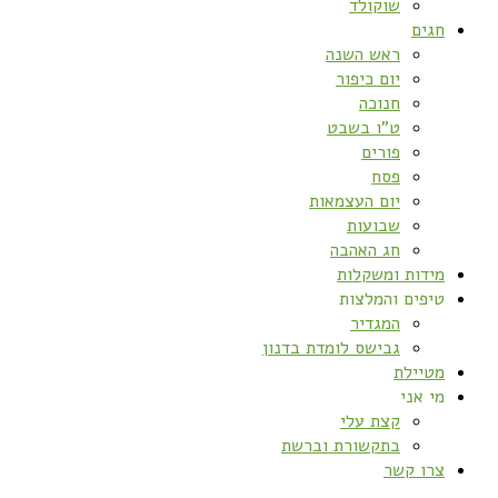
שוקולד
חגים
ראש השנה
יום כיפור
חנוכה
ט”ו בשבט
פורים
פסח
יום העצמאות
שבועות
חג האהבה
מידות ומשקלות
טיפים והמלצות
המגדיר
גבישס לומדת בדנון
מטיילת
מי אני
קצת עלי
בתקשורת וברשת
צרו קשר