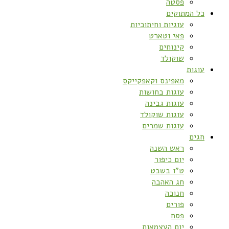
פסטה
כל המתוקים
עוגיות וחיתוכיות
פאי וטארט
קינוחים
שוקולד
עוגות
מאפינס וקאפקייקס
עוגות בחושות
עוגות גבינה
עוגות שוקולד
עוגות שמרים
חגים
ראש השנה
יום כיפור
ט”ו בשבט
חג האהבה
חנוכה
פורים
פסח
יום העצמאות