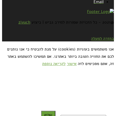
Email
@2021 - כל הזכויות שמורות למירב גביש | ביצוע
zivuch
בחזרה למעלה
אנו משתמשים בעוגיות (cookies) על מנת להבטיח כי אנו נותנים
לכם את החוויה הטובה ביותר באתרנו. אם תמשיכו להשתמש באתר
זה, אתם מסכימים לזה
אישור
לקריאה נוספת
כדאי לך להירשם ולקבל את המתכונים למייל:
שלח!