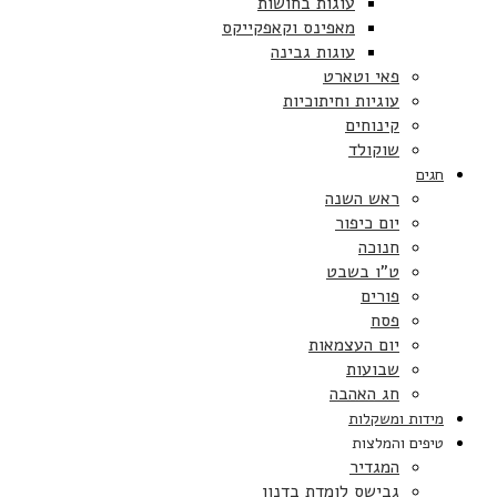
עוגות בחושות
מאפינס וקאפקייקס
עוגות גבינה
פאי וטארט
עוגיות וחיתוכיות
קינוחים
שוקולד
חגים
ראש השנה
יום כיפור
חנוכה
ט”ו בשבט
פורים
פסח
יום העצמאות
שבועות
חג האהבה
מידות ומשקלות
טיפים והמלצות
המגדיר
גבישס לומדת בדנון