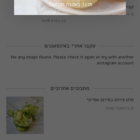
תהנו, באהבה מגבישס.
קציצות כרישה מושלמות
קציצות כרישה טבעוניות
מושלמות
15 במרץ 2018
20 במרץ 2018
עקבו אחרי באינסטגרם
No any image found. Please check it again or try with another
instagram account.
מתכונים אחרונים
סלט פירות בסירופ אסייתי
12 בדצמבר 2025