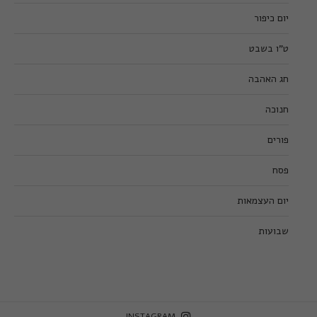
יום כיפור
ט”ו בשבט
חג האהבה
חנוכה
פורים
פסח
יום העצמאות
שבועות
INSTAGRAM