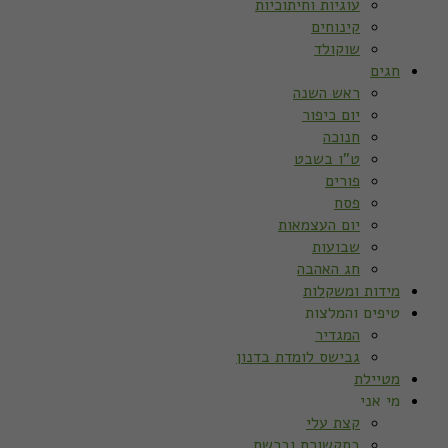
עוגיות וחיתוכיות
קינוחים
שוקולד
חגים
ראש השנה
יום כיפור
חנוכה
ט”ו בשבט
פורים
פסח
יום העצמאות
שבועות
חג האהבה
מידות ומשקלות
טיפים והמלצות
המגדיר
גבישס לומדת בדנון
מטיילת
מי אני
קצת עלי
בתקשורת וברשת