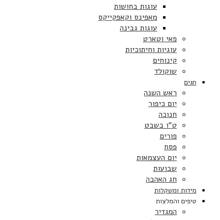
עוגות בחושות
מאפינס וקאפקייקס
עוגות גבינה
פאי וטארט
עוגיות וחיתוכיות
קינוחים
שוקולד
חגים
ראש השנה
יום כיפור
חנוכה
ט”ו בשבט
פורים
פסח
יום העצמאות
שבועות
חג האהבה
מידות ומשקלות
טיפים והמלצות
המגדיר