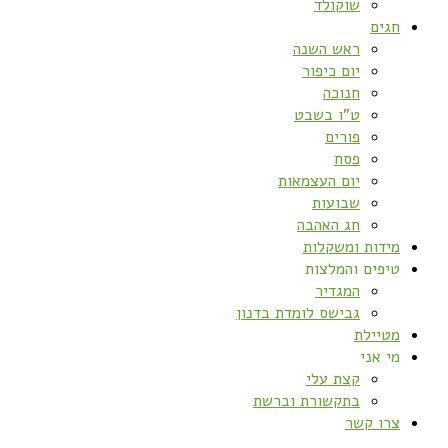
שוקולד
חגים
ראש השנה
יום כיפור
חנוכה
ט”ו בשבט
פורים
פסח
יום העצמאות
שבועות
חג האהבה
מידות ומשקלות
טיפים והמלצות
המגדיר
גבישס לומדת בדנון
מטיילת
מי אני
קצת עלי
בתקשורת וברשת
צרו קשר