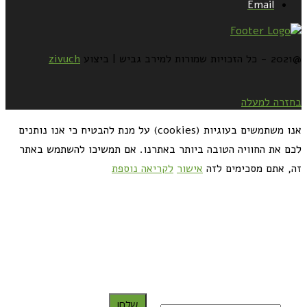
Email
@2021 - כל הזכויות שמורות למירב גביש | ביצוע
zivuch
בחזרה למעלה
אנו משתמשים בעוגיות (cookies) על מנת להבטיח כי אנו נותנים
לכם את החוויה הטובה ביותר באתרנו. אם תמשיכו להשתמש באתר
זה, אתם מסכימים לזה
אישור
לקריאה נוספת
כדאי לך להירשם ולקבל את המתכונים למייל:
שלח!