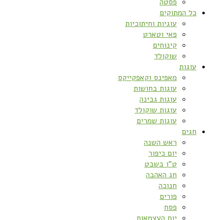
פסטה
כל המתוקים
עוגיות וחיתוכיות
פאי וטארט
קינוחים
שוקולד
עוגות
מאפינס וקאפקייקס
עוגות בחושות
עוגות גבינה
עוגות שוקולד
עוגות שמרים
חגים
ראש השנה
יום כיפור
ט”ו בשבט
חג האהבה
חנוכה
פורים
פסח
יום העצמאות