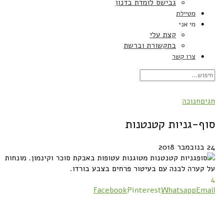
גבישס לומדת בדנון
מטיילת
מי אני
קצת עלי
בתקשורת וברשת
צרו קשר
ם
חנוכה
ף-גניות קטנטנות
Facebook
Pinterest
Whatsapp
Em