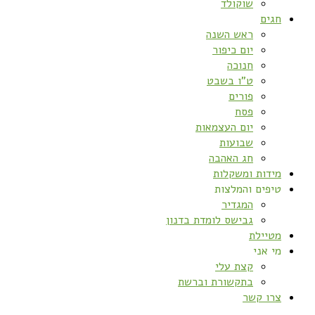
שוקולד
חגים
ראש השנה
יום כיפור
חנוכה
ט”ו בשבט
פורים
פסח
יום העצמאות
שבועות
חג האהבה
מידות ומשקלות
טיפים והמלצות
המגדיר
גבישס לומדת בדנון
מטיילת
מי אני
קצת עלי
בתקשורת וברשת
צרו קשר