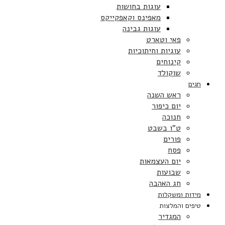
עוגות בחושות
מאפינס וקאפקייקס
עוגות גבינה
פאי וטארט
עוגיות וחיתוכיות
קינוחים
שוקולד
חגים
ראש השנה
יום כיפור
חנוכה
ט”ו בשבט
פורים
פסח
יום העצמאות
שבועות
חג האהבה
מידות ומשקלות
טיפים והמלצות
המגדיר