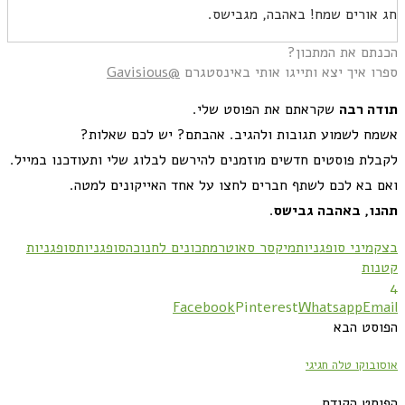
אורים שמח! באהבה, מגבישס.
תם את המתכון?
ו איך יצא ותייגו אותי באינסטגרם
@Gavisious
ה
רבה
שקראתם את הפוסט שלי
.
ח לשמוע תגובות ולהגיב
.
אהבתם
?
יש לכם שאלות
?
לת פוסטים חדשים מוזמנים להירשם לבלוג שלי ותעודכנו במייל
.
 בא לכם לשתף חברים לחצו על אחד האייקונים למטה
.
ו
,
באהבה
גבישס
.
מיני סופגניות
מיקסר סאוטר
מתכונים לחנוכה
סופגניות
סופגניות
ות
Facebook
Pinterest
Whatsapp
Em
סט הבא
בוקו טלה חגיגי
סט הקודם