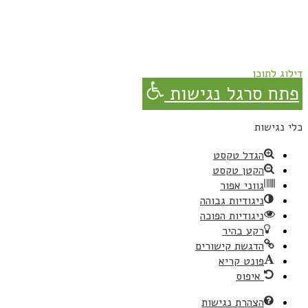
תהנו, באהבה מגבישס.
וג לתוכן
ח סרגל נגישות
 נגישות
הגדל טקסט
הקטן טקסט
גווני אפור
ניגודיות גבוהה
ניגודיות הפוכה
רקע בהיר
הדגשת קישורים
פונט קריא
איפוס
הצהרת נגישות