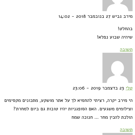
ב גביש
27 בנובמבר 2018 - 14:02
לט!
יה שבוע נפלא!
בה
23 בדצמבר 2019 - 23:06
מירב יקרה, רציתי להחמיא לך על אתר מושקע, מתכונים מקסימים
לומים משגעים. האם הסופגניות יהיו טובות גם ביום למחרת?
כת להכין מחר … חנוכה שמח
בה