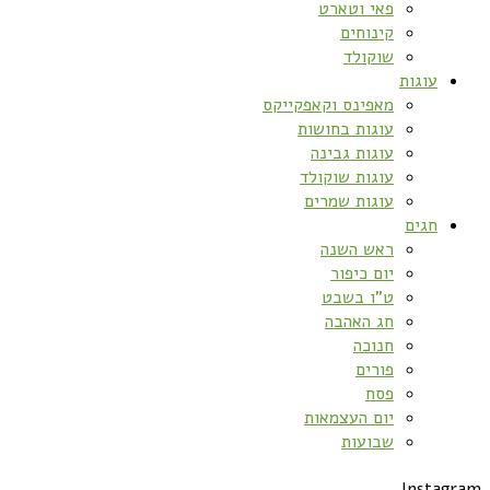
פאי וטארט
קינוחים
שוקולד
עוגות
מאפינס וקאפקייקס
עוגות בחושות
עוגות גבינה
עוגות שוקולד
עוגות שמרים
חגים
ראש השנה
יום כיפור
ט”ו בשבט
חג האהבה
חנוכה
פורים
פסח
יום העצמאות
שבועות
Instag