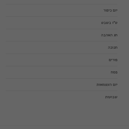
יום כיפור
ט”ו בשבט
חג האהבה
חנוכה
פורים
פסח
יום העצמאות
שבועות