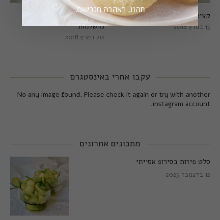
תהנו, באהבה מגבישס.
קציצות כרישה מושלמות
קציצות כרישה טבעוניות
מושלמות
15 במרץ 2018
20 במרץ 2018
עקבו אחרי באינסטגרם
No any image found. Please check it again or try with another
instagram account.
מתכונים אחרונים
סלט פירות בסירופ אסייתי
12 בדצמבר 2025