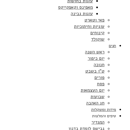
עוגות בחושות
מאפינס וקאפקייקס
עוגות גבינה
פאי וטארט
עוגיות וחיתוכיות
קינוחים
שוקולד
חגים
ראש השנה
יום כיפור
חנוכה
ט”ו בשבט
פורים
פסח
יום העצמאות
שבועות
חג האהבה
מידות ומשקלות
טיפים והמלצות
המגדיר
גבישס לומדת בדנון