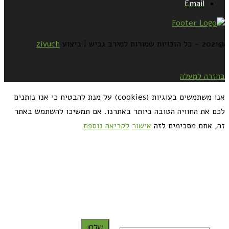
Email
@2021 - כל הזכויות שמורות למירב גביש | ביצוע
zivuch
בחזרה למעלה
אנו משתמשים בעוגיות (cookies) על מנת להבטיח כי אנו נותנים
לכם את החוויה הטובה ביותר באתרנו. אם תמשיכו להשתמש באתר
זה, אתם מסכימים לזה
אישור
לקריאה נוספת
כדאי לך להירשם ולקבל את המתכונים למייל:
שלח!