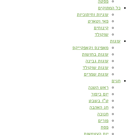
פסטה
כל המתוקים
עוגיות וחיתוכיות
פאי וטארט
קינוחים
שוקולד
עוגות
מאפינס וקאפקייקס
עוגות בחושות
עוגות גבינה
עוגות שוקולד
עוגות שמרים
חגים
ראש השנה
יום כיפור
ט”ו בשבט
חג האהבה
חנוכה
פורים
פסח
יום העצמאות