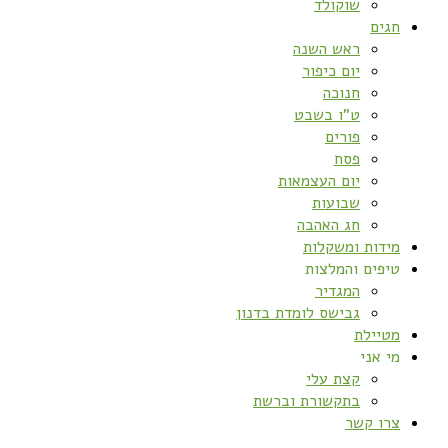
שוקולד
חגים
ראש השנה
יום כיפור
חנוכה
ט”ו בשבט
פורים
פסח
יום העצמאות
שבועות
חג האהבה
מידות ומשקלות
טיפים והמלצות
המגדיר
גבישס לומדת בדנון
מטיילת
מי אני
קצת עלי
בתקשורת וברשת
צרו קשר