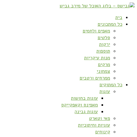
בית
כל המתכונים
מאפים ולחמים
סלטים
ירקות
תוספות
מנות עיקריות
מרקים
צמחוני
ממרחים ורטבים
כל המתוקים
עוגות
עוגות בחושות
מאפינס וקאפקייקס
עוגות גבינה
פאי וטארט
עוגיות וחיתוכיות
קינוחים