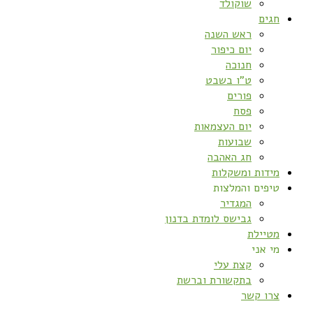
שוקולד
חגים
ראש השנה
יום כיפור
חנוכה
ט”ו בשבט
פורים
פסח
יום העצמאות
שבועות
חג האהבה
מידות ומשקלות
טיפים והמלצות
המגדיר
גבישס לומדת בדנון
מטיילת
מי אני
קצת עלי
בתקשורת וברשת
צרו קשר