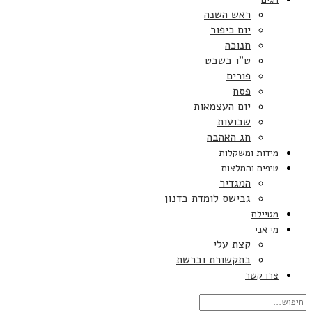
ראש השנה
יום כיפור
חנוכה
ט”ו בשבט
פורים
פסח
יום העצמאות
שבועות
חג האהבה
מידות ומשקלות
טיפים והמלצות
המגדיר
גבישס לומדת בדנון
מטיילת
מי אני
קצת עלי
בתקשורת וברשת
צרו קשר