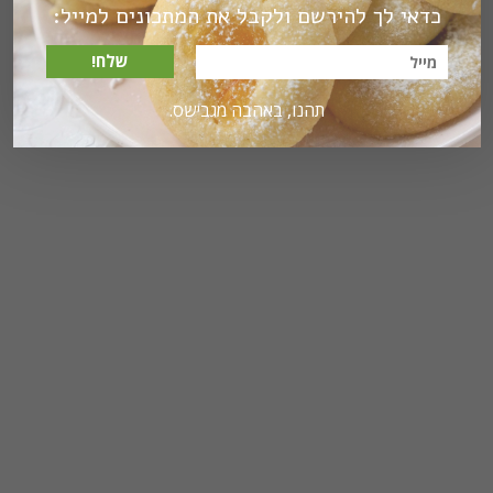
כדאי לך להירשם ולקבל את המתכונים למייל:
שלח!
תהנו, באהבה מגבישס.