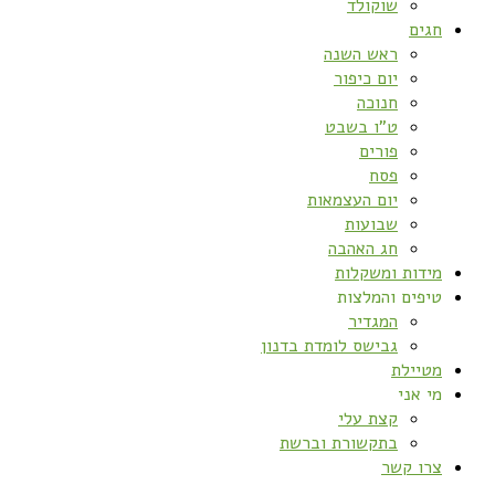
שוקולד
חגים
ראש השנה
יום כיפור
חנוכה
ט”ו בשבט
פורים
פסח
יום העצמאות
שבועות
חג האהבה
מידות ומשקלות
טיפים והמלצות
המגדיר
גבישס לומדת בדנון
מטיילת
מי אני
קצת עלי
בתקשורת וברשת
צרו קשר