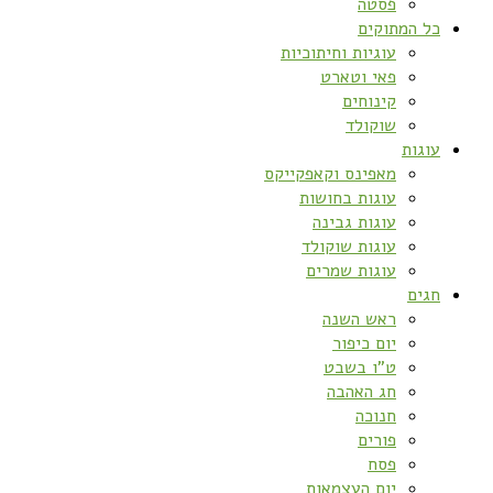
פסטה
כל המתוקים
עוגיות וחיתוכיות
פאי וטארט
קינוחים
שוקולד
עוגות
מאפינס וקאפקייקס
עוגות בחושות
עוגות גבינה
עוגות שוקולד
עוגות שמרים
חגים
ראש השנה
יום כיפור
ט”ו בשבט
חג האהבה
חנוכה
פורים
פסח
יום העצמאות