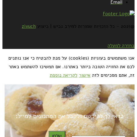
Email
@2021 - כל הזכויות שמורות למירב גביש | ביצוע
zivuch
בחזרה למעלה
אנו משתמשים בעוגיות (cookies) על מנת להבטיח כי אנו נותנים
לכם את החוויה הטובה ביותר באתרנו. אם תמשיכו להשתמש באתר
זה, אתם מסכימים לזה
אישור
לקריאה נוספת
כדאי לך להירשם ולקבל את המתכונים למייל:
שלח!