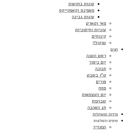
עוגות בחושות
מאפינס וקאפקייקס
עוגות גבינה
פאי וטארט
עוגיות וחיתוכיות
קינוחים
שוקולד
חגים
ראש השנה
יום כיפור
חנוכה
ט”ו בשבט
פורים
פסח
יום העצמאות
שבועות
חג האהבה
מידות ומשקלות
טיפים והמלצות
המגדיר