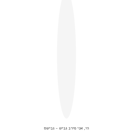
הי, אני מירב גביש - גבישס