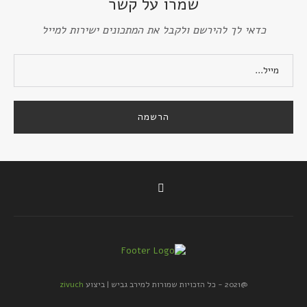
שמרו על קשר
כדאי לך להירשם ולקבל את המתכונים ישירות למייל
@2021 - כל הזכויות שמורות למירב גביש | ביצוע
zivuch