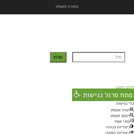
בחזרה למעלה
כדאי לך להירשם ולקבל את המתכונים למייל:
שלח!
נרשמת בהצלחה!
תהנו, באהבה מגבישס.
דילוג לתוכן
פתח סרגל נגישות
כלי נגישות
הגדל טקסט
הקטן טקסט
גווני אפור
ניגודיות גבוהה
ניגודיות הפוכה