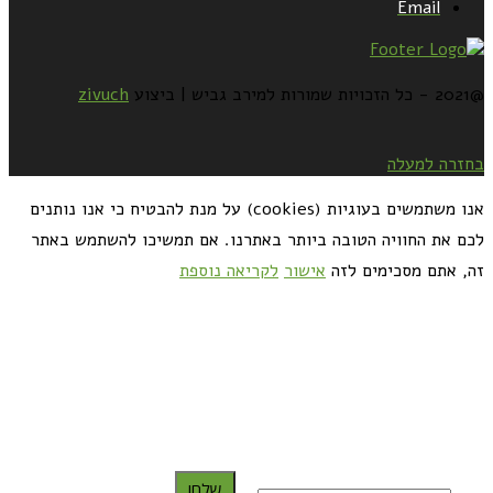
Email
@2021 - כל הזכויות שמורות למירב גביש | ביצוע
zivuch
בחזרה למעלה
אנו משתמשים בעוגיות (cookies) על מנת להבטיח כי אנו נותנים
לכם את החוויה הטובה ביותר באתרנו. אם תמשיכו להשתמש באתר
זה, אתם מסכימים לזה
אישור
לקריאה נוספת
כדאי לך להירשם ולקבל את המתכונים למייל:
שלח!