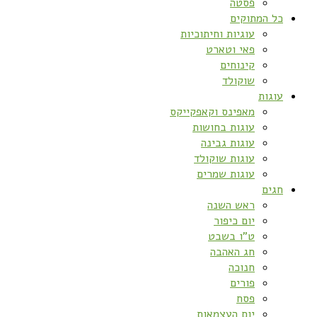
פסטה
כל המתוקים
עוגיות וחיתוכיות
פאי וטארט
קינוחים
שוקולד
עוגות
מאפינס וקאפקייקס
עוגות בחושות
עוגות גבינה
עוגות שוקולד
עוגות שמרים
חגים
ראש השנה
יום כיפור
ט”ו בשבט
חג האהבה
חנוכה
פורים
פסח
יום העצמאות