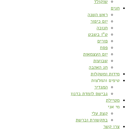
שוקולד
חגים
ראש השנה
יום כיפור
חנוכה
ט”ו בשבט
פורים
פסח
יום העצמאות
שבועות
חג האהבה
מידות ומשקלות
טיפים והמלצות
המגדיר
גבישס לומדת בדנון
מטיילת
מי אני
קצת עלי
בתקשורת וברשת
צרו קשר