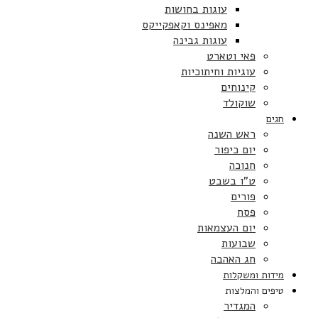
עוגות בחושות
מאפינס וקאפקייקס
עוגות גבינה
פאי וטארט
עוגיות וחיתוכיות
קינוחים
שוקולד
חגים
ראש השנה
יום כיפור
חנוכה
ט”ו בשבט
פורים
פסח
יום העצמאות
שבועות
חג האהבה
מידות ומשקלות
טיפים והמלצות
המגדיר