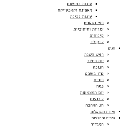
עוגות בחושות
מאפינס וקאפקייקס
עוגות גבינה
פאי וטארט
עוגיות וחיתוכיות
קינוחים
שוקולד
חגים
ראש השנה
יום כיפור
חנוכה
ט”ו בשבט
פורים
פסח
יום העצמאות
שבועות
חג האהבה
מידות ומשקלות
טיפים והמלצות
המגדיר