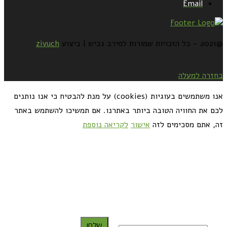
Email
@2021 - כל הזכויות שמורות למירב גביש | ביצוע
zivuch
בחזרה למעלה
אנו משתמשים בעוגיות (cookies) על מנת להבטיח כי אנו נותנים
לכם את החוויה הטובה ביותר באתרנו. אם תמשיכו להשתמש באתר
זה, אתם מסכימים לזה
אישור
לקריאה נוספת
כדאי לך להירשם ולקבל את המתכונים למייל:
שלח!