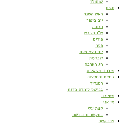
שוקולד
חגים
ראש השנה
יום כיפור
חנוכה
ט”ו בשבט
פורים
פסח
יום העצמאות
שבועות
חג האהבה
מידות ומשקלות
טיפים והמלצות
המגדיר
גבישס לומדת בדנון
מטיילת
מי אני
קצת עלי
בתקשורת וברשת
צרו קשר