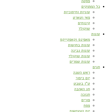
פסטה
כל המתוקים
עוגיות וחיתוכיות
פאי וטארט
קינוחים
שוקולד
עוגות
מאפינס וקאפקייקס
עוגות בחושות
עוגות גבינה
עוגות שוקולד
עוגות שמרים
חגים
ראש השנה
יום כיפור
ט”ו בשבט
חג האהבה
חנוכה
פורים
פסח
יום העצמאות