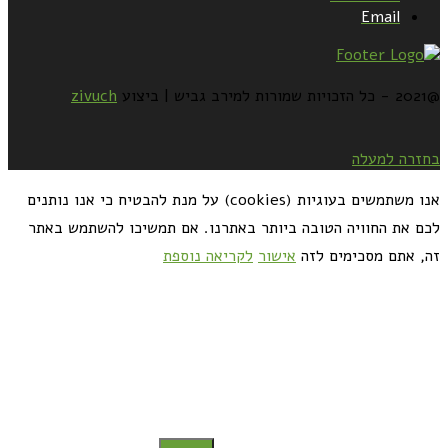
Email
@2021 - כל הזכויות שמורות למירב גביש | ביצוע
zivuch
בחזרה למעלה
אנו משתמשים בעוגיות (cookies) על מנת להבטיח כי אנו נותנים
לכם את החוויה הטובה ביותר באתרנו. אם תמשיכו להשתמש באתר
זה, אתם מסכימים לזה
אישור
לקריאה נוספת
כדאי לך להירשם ולקבל את המתכונים למייל: