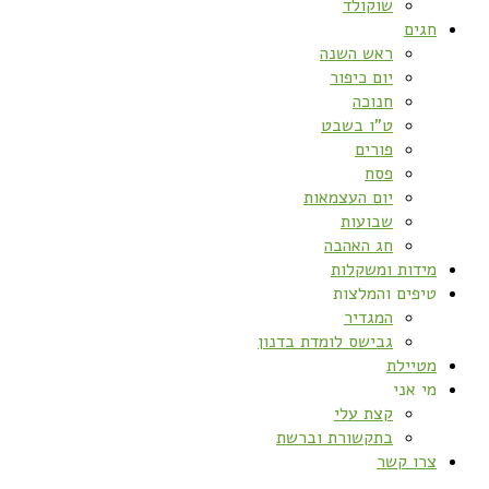
שוקולד
חגים
ראש השנה
יום כיפור
חנוכה
ט”ו בשבט
פורים
פסח
יום העצמאות
שבועות
חג האהבה
מידות ומשקלות
טיפים והמלצות
המגדיר
גבישס לומדת בדנון
מטיילת
מי אני
קצת עלי
בתקשורת וברשת
צרו קשר