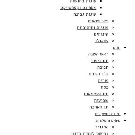
עוגות בחושות
מאפינס וקאפקייקס
עוגות גבינה
פאי וטארט
עוגיות וחיתוכיות
קינוחים
שוקולד
חגים
ראש השנה
יום כיפור
חנוכה
ט”ו בשבט
פורים
פסח
יום העצמאות
שבועות
חג האהבה
מידות ומשקלות
טיפים והמלצות
המגדיר
גבישס לומדת בדנון