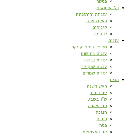
פסטה
כל המתוקים
עוגיות וחיתוכיות
פאי וטארט
קינוחים
שוקולד
עוגות
מאפינס וקאפקייקס
עוגות בחושות
עוגות גבינה
עוגות שוקולד
עוגות שמרים
חגים
ראש השנה
יום כיפור
ט”ו בשבט
חג האהבה
חנוכה
פורים
פסח
יום העצמאות