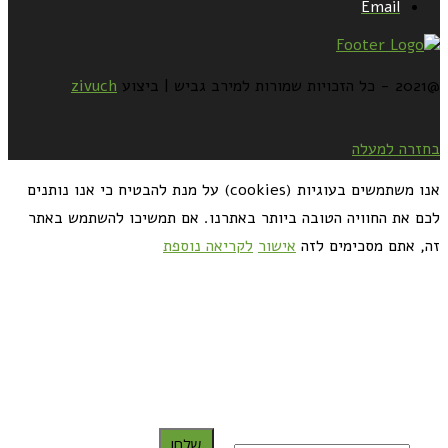
Email
@2021 - כל הזכויות שמורות למירב גביש | ביצוע
zivuch
בחזרה למעלה
אנו משתמשים בעוגיות (cookies) על מנת להבטיח כי אנו נותנים
לכם את החוויה הטובה ביותר באתרנו. אם תמשיכו להשתמש באתר
זה, אתם מסכימים לזה
אישור
לקריאה נוספת
כדאי לך להירשם ולקבל את המתכונים למייל:
שלח!