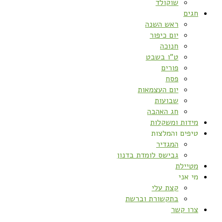
שוקולד
חגים
ראש השנה
יום כיפור
חנוכה
ט”ו בשבט
פורים
פסח
יום העצמאות
שבועות
חג האהבה
מידות ומשקלות
טיפים והמלצות
המגדיר
גבישס לומדת בדנון
מטיילת
מי אני
קצת עלי
בתקשורת וברשת
צרו קשר