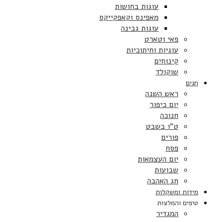
עוגות בחושות
מאפינס וקאפקייקס
עוגות גבינה
פאי וטארט
עוגיות וחיתוכיות
קינוחים
שוקולד
חגים
ראש השנה
יום כיפור
חנוכה
ט”ו בשבט
פורים
פסח
יום העצמאות
שבועות
חג האהבה
מידות ומשקלות
טיפים והמלצות
המגדיר