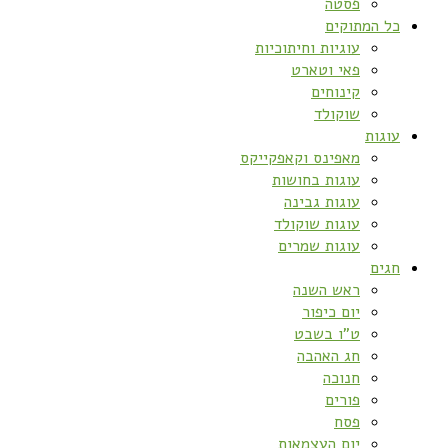
פסטה
כל המתוקים
עוגיות וחיתוכיות
פאי וטארט
קינוחים
שוקולד
עוגות
מאפינס וקאפקייקס
עוגות בחושות
עוגות גבינה
עוגות שוקולד
עוגות שמרים
חגים
ראש השנה
יום כיפור
ט”ו בשבט
חג האהבה
חנוכה
פורים
פסח
יום העצמאות