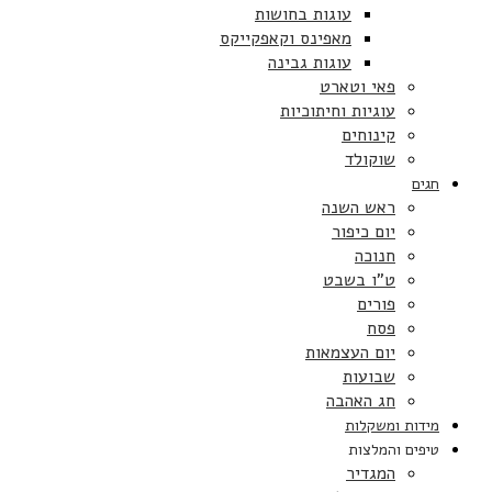
עוגות בחושות
מאפינס וקאפקייקס
עוגות גבינה
פאי וטארט
עוגיות וחיתוכיות
קינוחים
שוקולד
חגים
ראש השנה
יום כיפור
חנוכה
ט”ו בשבט
פורים
פסח
יום העצמאות
שבועות
חג האהבה
מידות ומשקלות
טיפים והמלצות
המגדיר