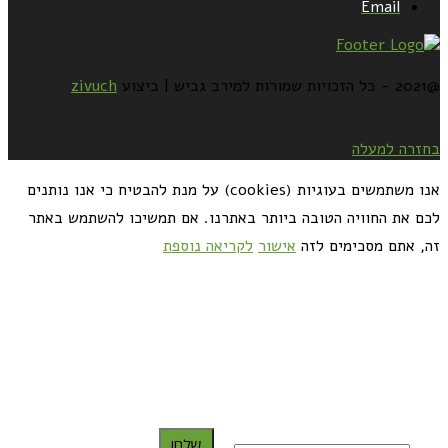
Email
@2021 - כל הזכויות שמורות למירב גביש | ביצוע
zivuch
בחזרה למעלה
אנו משתמשים בעוגיות (cookies) על מנת להבטיח כי אנו נותנים
לכם את החוויה הטובה ביותר באתרנו. אם תמשיכו להשתמש באתר
זה, אתם מסכימים לזה
אישור
לקריאה נוספת
כדאי לך להירשם ולקבל את המתכונים למייל:
שלח!