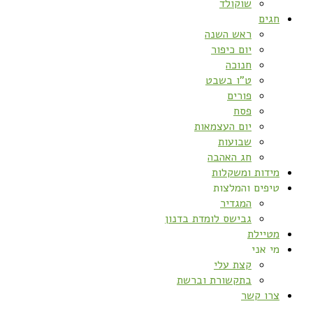
שוקולד
חגים
ראש השנה
יום כיפור
חנוכה
ט”ו בשבט
פורים
פסח
יום העצמאות
שבועות
חג האהבה
מידות ומשקלות
טיפים והמלצות
המגדיר
גבישס לומדת בדנון
מטיילת
מי אני
קצת עלי
בתקשורת וברשת
צרו קשר