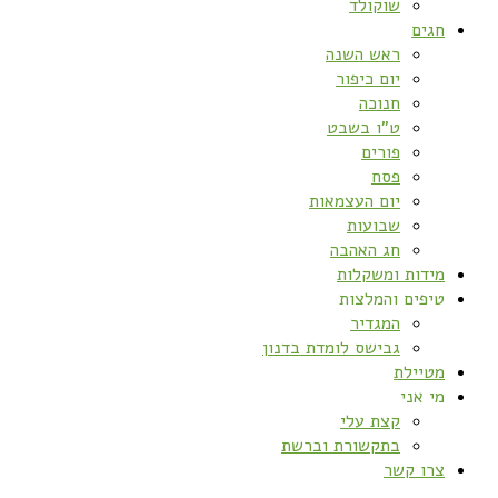
שוקולד
חגים
ראש השנה
יום כיפור
חנוכה
ט”ו בשבט
פורים
פסח
יום העצמאות
שבועות
חג האהבה
מידות ומשקלות
טיפים והמלצות
המגדיר
גבישס לומדת בדנון
מטיילת
מי אני
קצת עלי
בתקשורת וברשת
צרו קשר