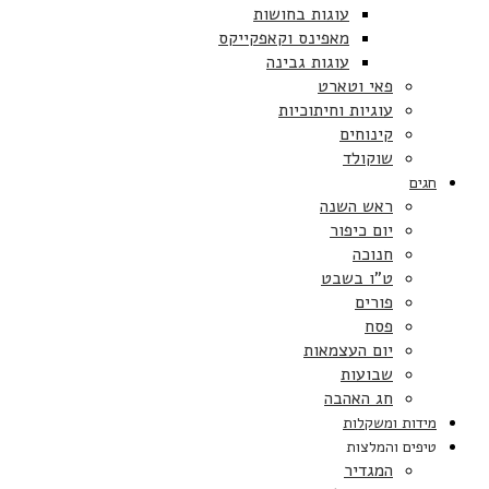
עוגות בחושות
מאפינס וקאפקייקס
עוגות גבינה
פאי וטארט
עוגיות וחיתוכיות
קינוחים
שוקולד
חגים
ראש השנה
יום כיפור
חנוכה
ט”ו בשבט
פורים
פסח
יום העצמאות
שבועות
חג האהבה
מידות ומשקלות
טיפים והמלצות
המגדיר