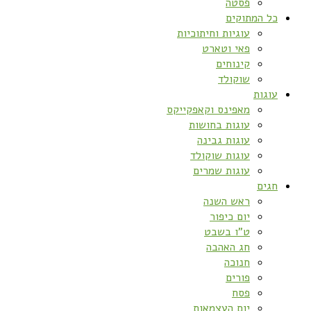
פסטה
כל המתוקים
עוגיות וחיתוכיות
פאי וטארט
קינוחים
שוקולד
עוגות
מאפינס וקאפקייקס
עוגות בחושות
עוגות גבינה
עוגות שוקולד
עוגות שמרים
חגים
ראש השנה
יום כיפור
ט”ו בשבט
חג האהבה
חנוכה
פורים
פסח
יום העצמאות