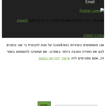
Email
@2021 - כל הזכויות שמורות למירב גביש | ביצוע
zivuch
בחזרה למעלה
אנו משתמשים בעוגיות (cookies) על מנת להבטיח כי אנו נותנים
לכם את החוויה הטובה ביותר באתרנו. אם תמשיכו להשתמש באתר
זה, אתם מסכימים לזה
אישור
לקריאה נוספת
כדאי לך להירשם ולקבל את המתכונים למייל:
שלח!