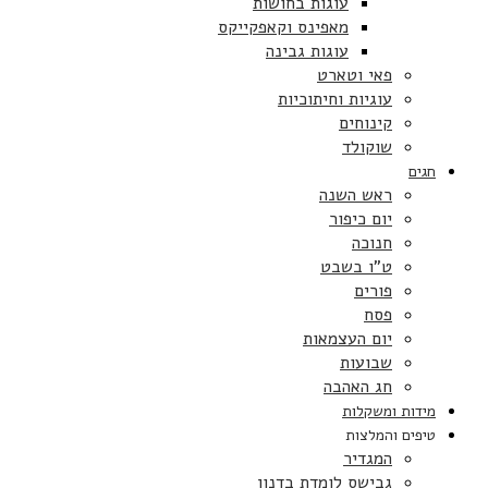
עוגות בחושות
מאפינס וקאפקייקס
עוגות גבינה
פאי וטארט
עוגיות וחיתוכיות
קינוחים
שוקולד
חגים
ראש השנה
יום כיפור
חנוכה
ט”ו בשבט
פורים
פסח
יום העצמאות
שבועות
חג האהבה
מידות ומשקלות
טיפים והמלצות
המגדיר
גבישס לומדת בדנון