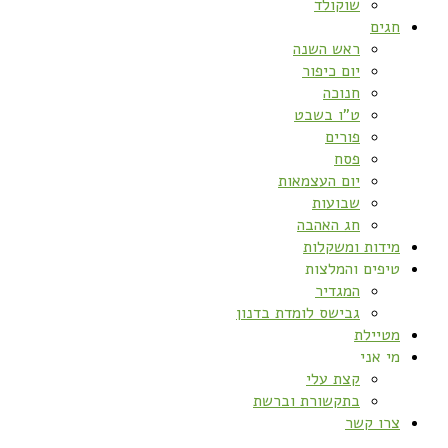
שוקולד
חגים
ראש השנה
יום כיפור
חנוכה
ט”ו בשבט
פורים
פסח
יום העצמאות
שבועות
חג האהבה
מידות ומשקלות
טיפים והמלצות
המגדיר
גבישס לומדת בדנון
מטיילת
מי אני
קצת עלי
בתקשורת וברשת
צרו קשר