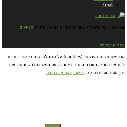
Email
@2021 - כל הזכויות שמורות למירב גביש | ביצוע
zivuch
בחזרה למעלה
אנו משתמשים בעוגיות (cookies) על מנת להבטיח כי אנו נותנים
לכם את החוויה הטובה ביותר באתרנו. אם תמשיכו להשתמש באתר
זה, אתם מסכימים לזה
אישור
לקריאה נוספת
כדאי לך להירשם ולקבל את המתכונים למייל: