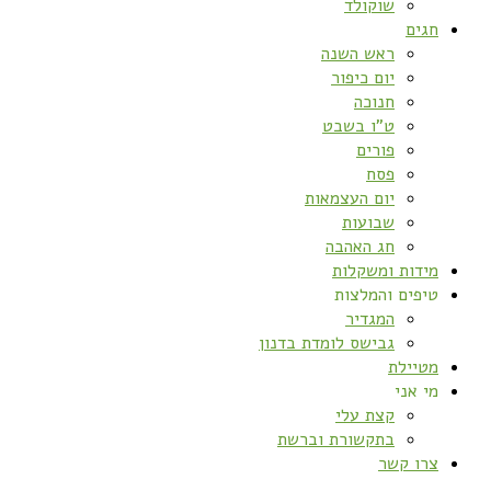
שוקולד
חגים
ראש השנה
יום כיפור
חנוכה
ט”ו בשבט
פורים
פסח
יום העצמאות
שבועות
חג האהבה
מידות ומשקלות
טיפים והמלצות
המגדיר
גבישס לומדת בדנון
מטיילת
מי אני
קצת עלי
בתקשורת וברשת
צרו קשר