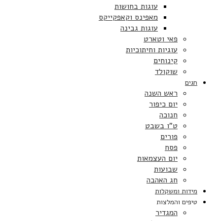
עוגות בחושות
מאפינס וקאפקייקס
עוגות גבינה
פאי וטארט
עוגיות וחיתוכיות
קינוחים
שוקולד
חגים
ראש השנה
יום כיפור
חנוכה
ט”ו בשבט
פורים
פסח
יום העצמאות
שבועות
חג האהבה
מידות ומשקלות
טיפים והמלצות
המגדיר