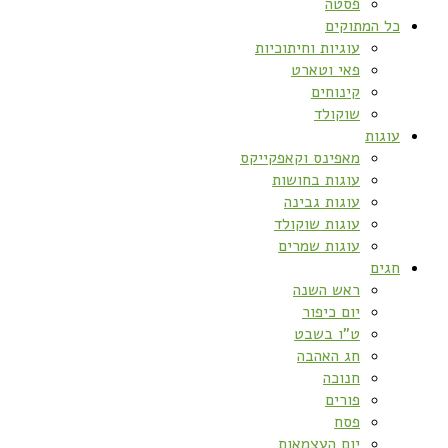
פסטה
כל המתוקים
עוגיות וחיתוכיות
פאי וטארט
קינוחים
שוקולד
עוגות
מאפינס וקאפקייקס
עוגות בחושות
עוגות גבינה
עוגות שוקולד
עוגות שמרים
חגים
ראש השנה
יום כיפור
ט”ו בשבט
חג האהבה
חנוכה
פורים
פסח
יום העצמאות