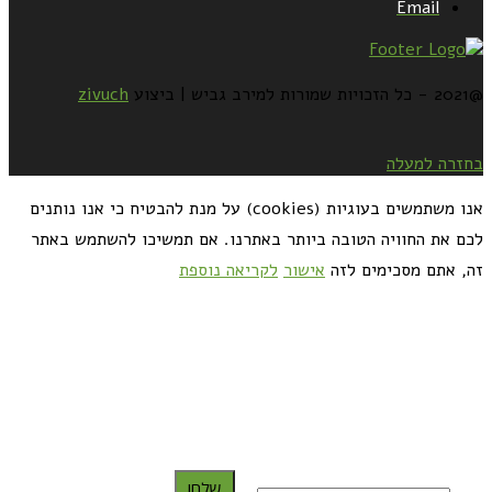
Email
@2021 - כל הזכויות שמורות למירב גביש | ביצוע
zivuch
בחזרה למעלה
אנו משתמשים בעוגיות (cookies) על מנת להבטיח כי אנו נותנים
לכם את החוויה הטובה ביותר באתרנו. אם תמשיכו להשתמש באתר
זה, אתם מסכימים לזה
אישור
לקריאה נוספת
כדאי לך להירשם ולקבל את המתכונים למייל:
שלח!