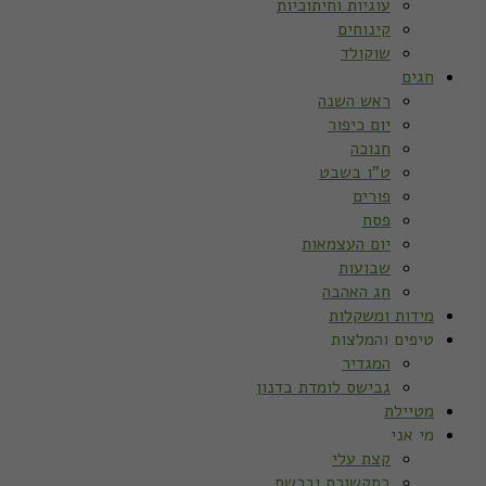
עוגיות וחיתוכיות
קינוחים
שוקולד
חגים
ראש השנה
יום כיפור
חנוכה
ט”ו בשבט
פורים
פסח
יום העצמאות
שבועות
חג האהבה
מידות ומשקלות
טיפים והמלצות
המגדיר
גבישס לומדת בדנון
מטיילת
מי אני
קצת עלי
בתקשורת וברשת