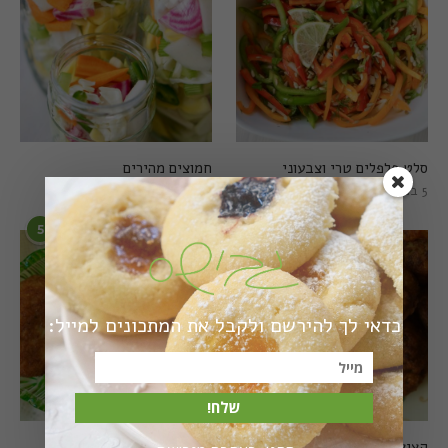
סלט פלפלים טרי וצבעוני
חמוצים מהירים
5 בפברואר 2021
1 באוגוסט 2022
5
6
כדאי לך להירשם ולקבל את המתכונים למייל:
שלח!
קציצות כרישה מושלמות
קציצות כרישה טבעוניות