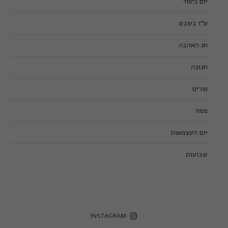
יום כיפור
ט”ו בשבט
חג האהבה
חנוכה
פורים
פסח
יום העצמאות
שבועות
INSTAGRAM