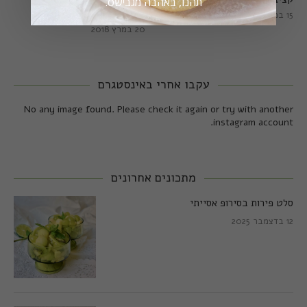
תהנו, באהבה מגבישס.
מושלמות
15 במרץ 2018
20 במרץ 2018
עקבו אחרי באינסטגרם
No any image found. Please check it again or try with another
instagram account.
מתכונים אחרונים
סלט פירות בסירופ אסייתי
12 בדצמבר 2025