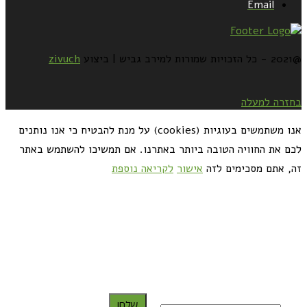
Email
@2021 - כל הזכויות שמורות למירב גביש | ביצוע
zivuch
בחזרה למעלה
אנו משתמשים בעוגיות (cookies) על מנת להבטיח כי אנו נותנים
לכם את החוויה הטובה ביותר באתרנו. אם תמשיכו להשתמש באתר
זה, אתם מסכימים לזה
אישור
לקריאה נוספת
כדאי לך להירשם ולקבל את המתכונים למייל:
שלח!