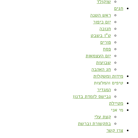
שוקולד
חגים
ראש השנה
יום כיפור
חנוכה
ט”ו בשבט
פורים
פסח
יום העצמאות
שבועות
חג האהבה
מידות ומשקלות
טיפים והמלצות
המגדיר
גבישס לומדת בדנון
מטיילת
מי אני
קצת עלי
בתקשורת וברשת
צרו קשר