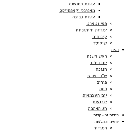
עוגות בחושות
מאפינס וקאפקייקס
עוגות גבינה
פאי וטארט
עוגיות וחיתוכיות
קינוחים
שוקולד
חגים
ראש השנה
יום כיפור
חנוכה
ט”ו בשבט
פורים
פסח
יום העצמאות
שבועות
חג האהבה
מידות ומשקלות
טיפים והמלצות
המגדיר