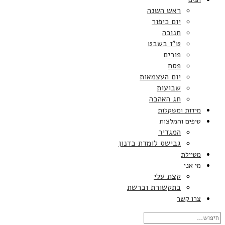
ראש השנה
יום כיפור
חנוכה
ט”ו בשבט
פורים
פסח
יום העצמאות
שבועות
חג האהבה
מידות ומשקלות
טיפים והמלצות
המגדיר
גבישס לומדת בדנון
מטיילת
מי אני
קצת עלי
בתקשורת וברשת
צרו קשר