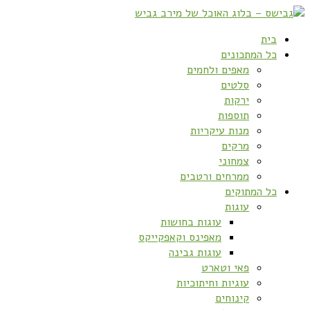
בית
כל המתכונים
מאפים ולחמים
סלטים
ירקות
תוספות
מנות עיקריות
מרקים
צמחוני
ממרחים ורטבים
כל המתוקים
עוגות
עוגות בחושות
מאפינס וקאפקייקס
עוגות גבינה
פאי וטארט
עוגיות וחיתוכיות
קינוחים