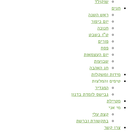
שוקולד
חגים
ראש השנה
יום כיפור
חנוכה
ט”ו בשבט
פורים
פסח
יום העצמאות
שבועות
חג האהבה
מידות ומשקלות
טיפים והמלצות
המגדיר
גבישס לומדת בדנון
מטיילת
מי אני
קצת עלי
בתקשורת וברשת
צרו קשר