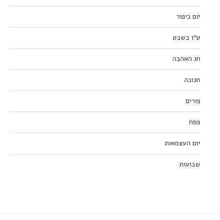
יום כיפור
ט”ו בשבט
חג האהבה
חנוכה
פורים
פסח
יום העצמאות
שבועות