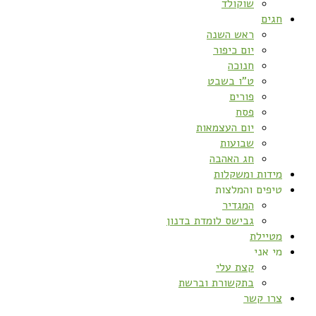
שוקולד
חגים
ראש השנה
יום כיפור
חנוכה
ט”ו בשבט
פורים
פסח
יום העצמאות
שבועות
חג האהבה
מידות ומשקלות
טיפים והמלצות
המגדיר
גבישס לומדת בדנון
מטיילת
מי אני
קצת עלי
בתקשורת וברשת
צרו קשר