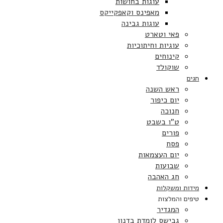
עוגות בחושות
מאפינס וקאפקייקס
עוגות גבינה
פאי וטארט
עוגיות וחיתוכיות
קינוחים
שוקולד
חגים
ראש השנה
יום כיפור
חנוכה
ט”ו בשבט
פורים
פסח
יום העצמאות
שבועות
חג האהבה
מידות ומשקלות
טיפים והמלצות
המגדיר
גבישס לומדת בדנון