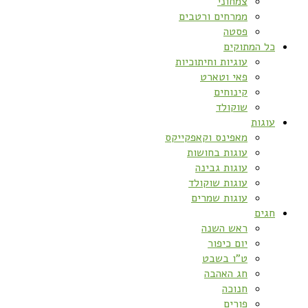
צמחוני
ממרחים ורטבים
פסטה
כל המתוקים
עוגיות וחיתוכיות
פאי וטארט
קינוחים
שוקולד
עוגות
מאפינס וקאפקייקס
עוגות בחושות
עוגות גבינה
עוגות שוקולד
עוגות שמרים
חגים
ראש השנה
יום כיפור
ט”ו בשבט
חג האהבה
חנוכה
פורים