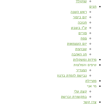
שוקולד
חגים
ראש השנה
יום כיפור
חנוכה
ט”ו בשבט
פורים
פסח
יום העצמאות
שבועות
חג האהבה
מידות ומשקלות
טיפים והמלצות
המגדיר
גבישס לומדת בדנון
מטיילת
מי אני
קצת עלי
בתקשורת וברשת
צרו קשר