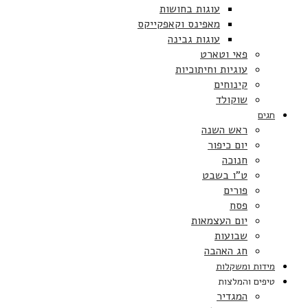
עוגות בחושות
מאפינס וקאפקייקס
עוגות גבינה
פאי וטארט
עוגיות וחיתוכיות
קינוחים
שוקולד
חגים
ראש השנה
יום כיפור
חנוכה
ט”ו בשבט
פורים
פסח
יום העצמאות
שבועות
חג האהבה
מידות ומשקלות
טיפים והמלצות
המגדיר