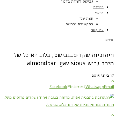
גבישס לומדת בדנון
מטיילת
מי אני
קצת עלי
בתקשורת וברשת
צרו קשר
חיתוכיות שקדים_גבישס, בלוג האוכל של
מירב גביש almondbar_gavisious
17 ביוני 2015
0
Facebook
Pinterest
Whatsapp
Email
0