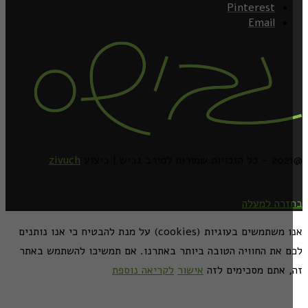
Pinterest
Email
zivuch
זרה למעלה
אנו משתמשים בעוגיות (cookies) על מנת להבטיח כי אנו נותנים
ם את החוויה הטובה ביותר באתרנו. אם תמשיכו להשתמש באתר
, אתם מסכימים לזה
אישור
לקריאה נוספת