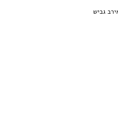
ירב גביש