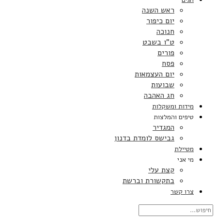
ראש השנה
יום כיפור
חנוכה
ט”ו בשבט
פורים
פסח
יום העצמאות
שבועות
חג האהבה
מידות ומשקלות
טיפים והמלצות
המגדיר
גבישס לומדת בדנון
מטיילת
מי אני
קצת עלי
בתקשורת וברשת
צרו קשר