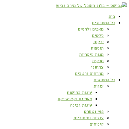
בית
כל המתכונים
מאפים ולחמים
סלטים
ירקות
תוספות
מנות עיקריות
מרקים
צמחוני
ממרחים ורטבים
כל המתוקים
עוגות
עוגות בחושות
מאפינס וקאפקייקס
עוגות גבינה
פאי וטארט
עוגיות וחיתוכיות
קינוחים