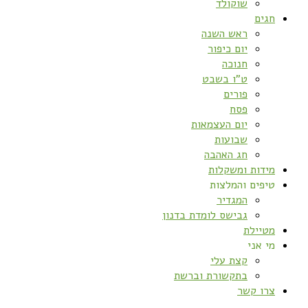
שוקולד
חגים
ראש השנה
יום כיפור
חנוכה
ט”ו בשבט
פורים
פסח
יום העצמאות
שבועות
חג האהבה
מידות ומשקלות
טיפים והמלצות
המגדיר
גבישס לומדת בדנון
מטיילת
מי אני
קצת עלי
בתקשורת וברשת
צרו קשר