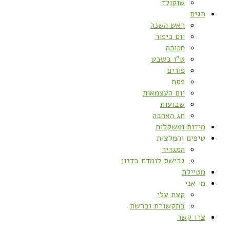
שוקולד
חגים
ראש השנה
יום כיפור
חנוכה
ט”ו בשבט
פורים
פסח
יום העצמאות
שבועות
חג האהבה
מידות ומשקלות
טיפים והמלצות
המגדיר
גבישס לומדת בדנון
מטיילת
מי אני
קצת עלי
בתקשורת וברשת
צרו קשר