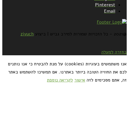
Pinterest
Email
@2021 - כל הזכויות שמורות למירב גביש | ביצוע
zivuch
בחזרה למעלה
אנו משתמשים בעוגיות (cookies) על מנת להבטיח כי אנו נותנים
לכם את החוויה הטובה ביותר באתרנו. אם תמשיכו להשתמש באתר
זה, אתם מסכימים לזה
אישור
לקריאה נוספת
כדאי לך להירשם ולקבל את המתכונים למייל: