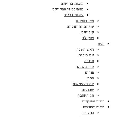
עוגות בחושות
מאפינס וקאפקייקס
עוגות גבינה
פאי וטארט
עוגיות וחיתוכיות
קינוחים
שוקולד
חגים
ראש השנה
יום כיפור
חנוכה
ט”ו בשבט
פורים
פסח
יום העצמאות
שבועות
חג האהבה
מידות ומשקלות
טיפים והמלצות
המגדיר