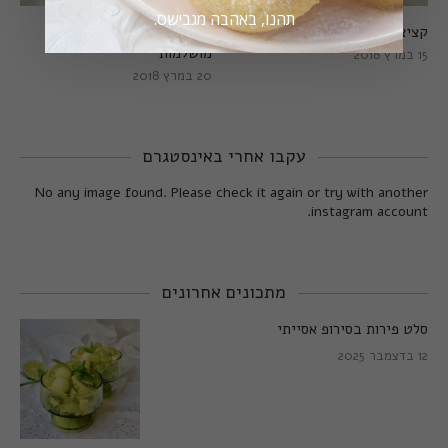
תהנו, באהבה מגבישס.
קציצות כרישה מושלמות
קציצות כרישה טבעוניות
מושלמות
15 במרץ 2018
20 במרץ 2018
עקבו אחרי באינסטגרם
No any image found. Please check it again or try with another
instagram account.
מתכונים אחרונים
סלט פירות בסירופ אסייתי
12 בדצמבר 2025