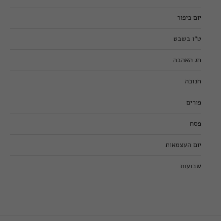
יום כיפור
ט”ו בשבט
חג האהבה
חנוכה
פורים
פסח
יום העצמאות
שבועות