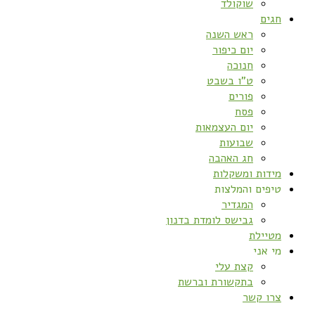
שוקולד
חגים
ראש השנה
יום כיפור
חנוכה
ט”ו בשבט
פורים
פסח
יום העצמאות
שבועות
חג האהבה
מידות ומשקלות
טיפים והמלצות
המגדיר
גבישס לומדת בדנון
מטיילת
מי אני
קצת עלי
בתקשורת וברשת
צרו קשר