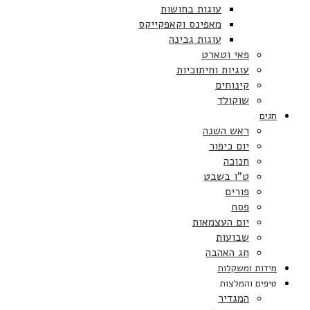
עוגות בחושות
מאפינס וקאפקייקס
עוגות גבינה
פאי וטארט
עוגיות וחיתוכיות
קינוחים
שוקולד
חגים
ראש השנה
יום כיפור
חנוכה
ט”ו בשבט
פורים
פסח
יום העצמאות
שבועות
חג האהבה
מידות ומשקלות
טיפים והמלצות
המגדיר