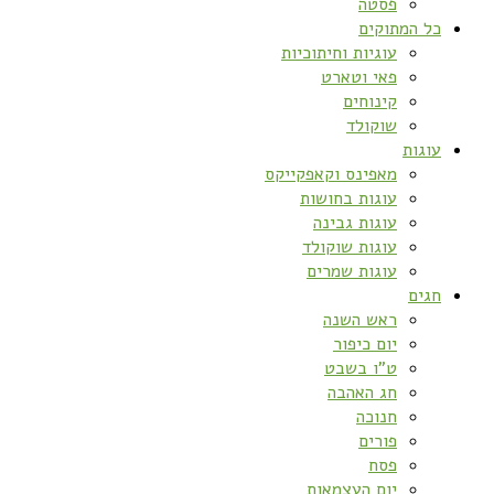
פסטה
כל המתוקים
עוגיות וחיתוכיות
פאי וטארט
קינוחים
שוקולד
עוגות
מאפינס וקאפקייקס
עוגות בחושות
עוגות גבינה
עוגות שוקולד
עוגות שמרים
חגים
ראש השנה
יום כיפור
ט”ו בשבט
חג האהבה
חנוכה
פורים
פסח
יום העצמאות