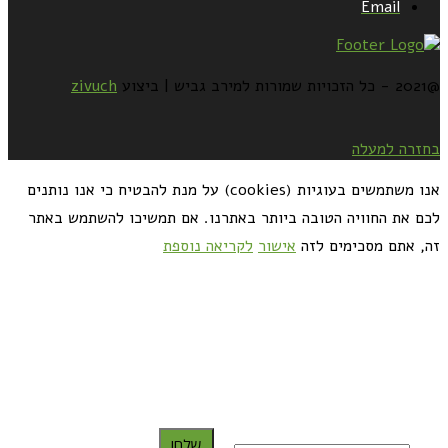
Email
@2021 - כל הזכויות שמורות למירב גביש | ביצוע
zivuch
בחזרה למעלה
אנו משתמשים בעוגיות (cookies) על מנת להבטיח כי אנו נותנים
לכם את החוויה הטובה ביותר באתרנו. אם תמשיכו להשתמש באתר
זה, אתם מסכימים לזה
אישור
לקריאה נוספת
כדאי לך להירשם ולקבל את המתכונים למייל:
שלח!