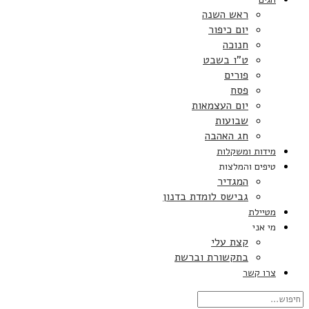
ראש השנה
יום כיפור
חנוכה
ט”ו בשבט
פורים
פסח
יום העצמאות
שבועות
חג האהבה
מידות ומשקלות
טיפים והמלצות
המגדיר
גבישס לומדת בדנון
מטיילת
מי אני
קצת עלי
בתקשורת וברשת
צרו קשר