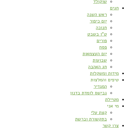
שוקולד
חגים
ראש השנה
יום כיפור
חנוכה
ט”ו בשבט
פורים
פסח
יום העצמאות
שבועות
חג האהבה
מידות ומשקלות
טיפים והמלצות
המגדיר
גבישס לומדת בדנון
מטיילת
מי אני
קצת עלי
בתקשורת וברשת
צרו קשר