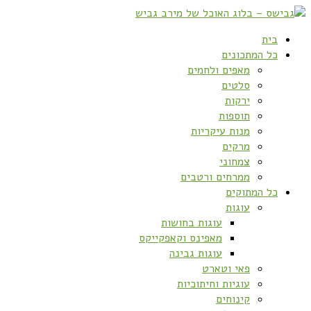
בית
כל המתכונים
מאפים ולחמים
סלטים
ירקות
תוספות
מנות עיקריות
מרקים
צמחוני
ממרחים ורטבים
כל המתוקים
עוגות
עוגות בחושות
מאפינס וקאפקייקס
עוגות גבינה
פאי וטארט
עוגיות וחיתוכיות
קינוחים