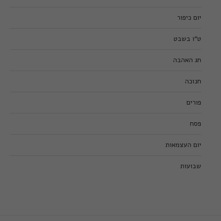
יום כיפור
ט”ו בשבט
חג האהבה
חנוכה
פורים
פסח
יום העצמאות
שבועות