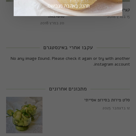
תהנו, באהבה מגבישס.
קציצות כרישה מושלמות
קציצות כרישה טבעוניות
מושלמות
15 במרץ 2018
20 במרץ 2018
עקבו אחרי באינסטגרם
No any image found. Please check it again or try with another
instagram account.
מתכונים אחרונים
סלט פירות בסירופ אסייתי
12 בדצמבר 2025