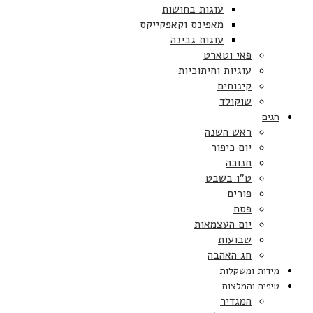
עוגות בחושות
מאפינס וקאפקייקס
עוגות גבינה
פאי וטארט
עוגיות וחיתוכיות
קינוחים
שוקולד
חגים
ראש השנה
יום כיפור
חנוכה
ט”ו בשבט
פורים
פסח
יום העצמאות
שבועות
חג האהבה
מידות ומשקלות
טיפים והמלצות
המגדיר