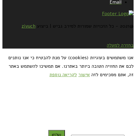
Email
@2021 - כל הזכויות שמורות למירב גביש | ביצוע
zivuch
בחזרה למעלה
אנו משתמשים בעוגיות (cookies) על מנת להבטיח כי אנו נותנים
לכם את החוויה הטובה ביותר באתרנו. אם תמשיכו להשתמש באתר
זה, אתם מסכימים לזה
אישור
לקריאה נוספת
כדאי לך להירשם ולקבל את המתכונים למייל:
שלח!