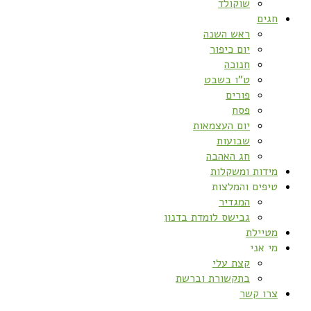
שוקולד
חגים
ראש השנה
יום כיפור
חנוכה
ט”ו בשבט
פורים
פסח
יום העצמאות
שבועות
חג האהבה
מידות ומשקלות
טיפים והמלצות
המגדיר
גבישס לומדת בדנון
מטיילת
מי אני
קצת עלי
בתקשורת וברשת
צרו קשר