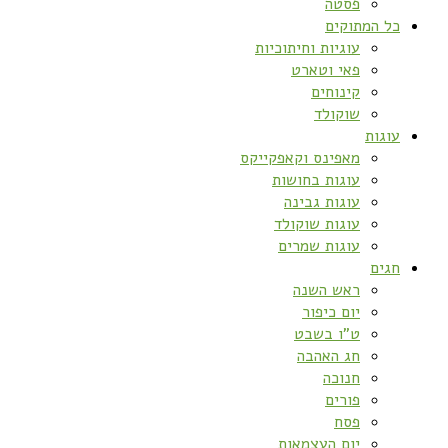
פסטה
כל המתוקים
עוגיות וחיתוכיות
פאי וטארט
קינוחים
שוקולד
עוגות
מאפינס וקאפקייקס
עוגות בחושות
עוגות גבינה
עוגות שוקולד
עוגות שמרים
חגים
ראש השנה
יום כיפור
ט”ו בשבט
חג האהבה
חנוכה
פורים
פסח
יום העצמאות