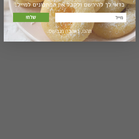
כדאי לך להירשם ולקבל את המתכונים למייל:
שלח!
תהנו, באהבה מגבישס.