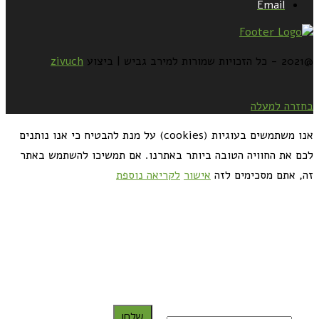
Email
@2021 - כל הזכויות שמורות למירב גביש | ביצוע
zivuch
בחזרה למעלה
אנו משתמשים בעוגיות (cookies) על מנת להבטיח כי אנו נותנים
לכם את החוויה הטובה ביותר באתרנו. אם תמשיכו להשתמש באתר
זה, אתם מסכימים לזה
אישור
לקריאה נוספת
כדאי לך להירשם ולקבל את המתכונים למייל:
שלח!