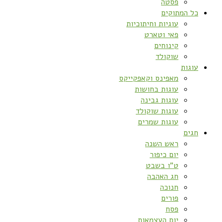
פסטה
כל המתוקים
עוגיות וחיתוכיות
פאי וטארט
קינוחים
שוקולד
עוגות
מאפינס וקאפקייקס
עוגות בחושות
עוגות גבינה
עוגות שוקולד
עוגות שמרים
חגים
ראש השנה
יום כיפור
ט”ו בשבט
חג האהבה
חנוכה
פורים
פסח
יום העצמאות