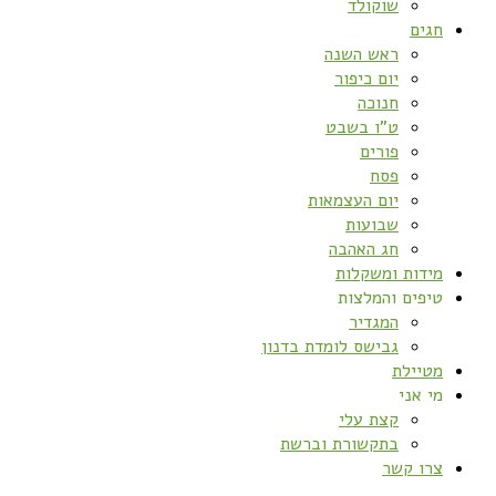
שוקולד
חגים
ראש השנה
יום כיפור
חנוכה
ט”ו בשבט
פורים
פסח
יום העצמאות
שבועות
חג האהבה
מידות ומשקלות
טיפים והמלצות
המגדיר
גבישס לומדת בדנון
מטיילת
מי אני
קצת עלי
בתקשורת וברשת
צרו קשר