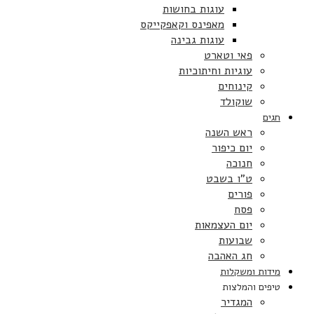
עוגות בחושות
מאפינס וקאפקייקס
עוגות גבינה
פאי וטארט
עוגיות וחיתוכיות
קינוחים
שוקולד
חגים
ראש השנה
יום כיפור
חנוכה
ט”ו בשבט
פורים
פסח
יום העצמאות
שבועות
חג האהבה
מידות ומשקלות
טיפים והמלצות
המגדיר