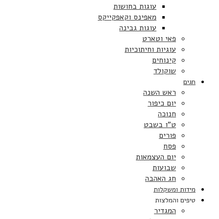
עוגות בחושות
מאפינס וקאפקייקס
עוגות גבינה
פאי וטארט
עוגיות וחיתוכיות
קינוחים
שוקולד
חגים
ראש השנה
יום כיפור
חנוכה
ט”ו בשבט
פורים
פסח
יום העצמאות
שבועות
חג האהבה
מידות ומשקלות
טיפים והמלצות
המגדיר