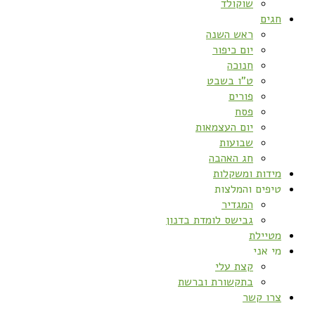
שוקולד
חגים
ראש השנה
יום כיפור
חנוכה
ט”ו בשבט
פורים
פסח
יום העצמאות
שבועות
חג האהבה
מידות ומשקלות
טיפים והמלצות
המגדיר
גבישס לומדת בדנון
מטיילת
מי אני
קצת עלי
בתקשורת וברשת
צרו קשר