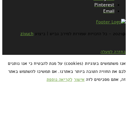
Pinterest
Email
@2021 - כל הזכויות שמורות למירב גביש | ביצוע
zivuch
בחזרה למעלה
אנו משתמשים בעוגיות (cookies) על מנת להבטיח כי אנו נותנים
לכם את החוויה הטובה ביותר באתרנו. אם תמשיכו להשתמש באתר
זה, אתם מסכימים לזה
אישור
לקריאה נוספת
כדאי לך להירשם ולקבל את המתכונים למייל: