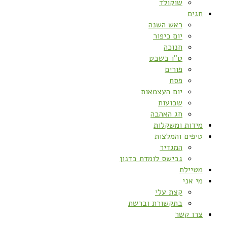
שוקולד
חגים
ראש השנה
יום כיפור
חנוכה
ט”ו בשבט
פורים
פסח
יום העצמאות
שבועות
חג האהבה
מידות ומשקלות
טיפים והמלצות
המגדיר
גבישס לומדת בדנון
מטיילת
מי אני
קצת עלי
בתקשורת וברשת
צרו קשר