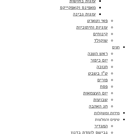
עוגות בחושות
מאפינס וקאפקייקס
עוגות גבינה
פאי וטארט
עוגיות וחיתוכיות
קינוחים
שוקולד
חגים
ראש השנה
יום כיפור
חנוכה
ט”ו בשבט
פורים
פסח
יום העצמאות
שבועות
חג האהבה
מידות ומשקלות
טיפים והמלצות
המגדיר
גבישס לומדת בדנון