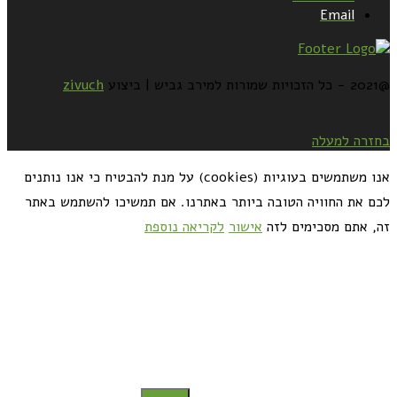
Email
@2021 - כל הזכויות שמורות למירב גביש | ביצוע
zivuch
בחזרה למעלה
אנו משתמשים בעוגיות (cookies) על מנת להבטיח כי אנו נותנים
לכם את החוויה הטובה ביותר באתרנו. אם תמשיכו להשתמש באתר
זה, אתם מסכימים לזה
אישור
לקריאה נוספת
כדאי לך להירשם ולקבל את המתכונים למייל: