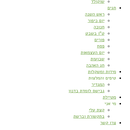
שוקולד
חגים
ראש השנה
יום כיפור
חנוכה
ט”ו בשבט
פורים
פסח
יום העצמאות
שבועות
חג האהבה
מידות ומשקלות
טיפים והמלצות
המגדיר
גבישס לומדת בדנון
מטיילת
מי אני
קצת עלי
בתקשורת וברשת
צרו קשר