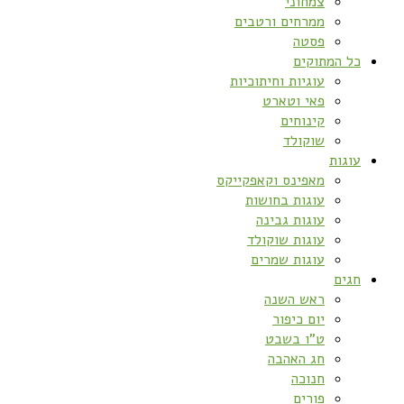
צמחוני
ממרחים ורטבים
פסטה
כל המתוקים
עוגיות וחיתוכיות
פאי וטארט
קינוחים
שוקולד
עוגות
מאפינס וקאפקייקס
עוגות בחושות
עוגות גבינה
עוגות שוקולד
עוגות שמרים
חגים
ראש השנה
יום כיפור
ט”ו בשבט
חג האהבה
חנוכה
פורים