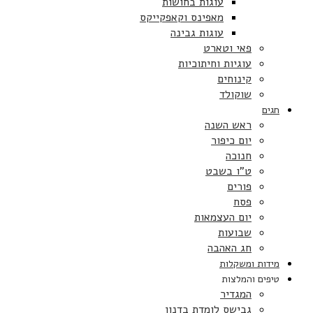
עוגות בחושות
מאפינס וקאפקייקס
עוגות גבינה
פאי וטארט
עוגיות וחיתוכיות
קינוחים
שוקולד
חגים
ראש השנה
יום כיפור
חנוכה
ט”ו בשבט
פורים
פסח
יום העצמאות
שבועות
חג האהבה
מידות ומשקלות
טיפים והמלצות
המגדיר
גבישס לומדת בדנון